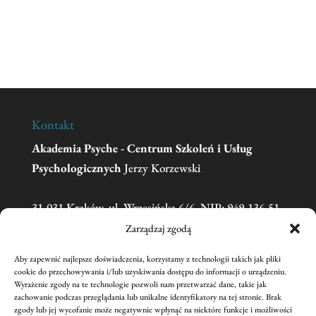
Kontakt
Akademia Psyche - Centrum Szkoleń i Usług
Psychologicznych
Jerzy Korzewski
31-031 Kraków, ul. Wrzesińska 6/6, NIP: 949-136-51-
11
Zarządzaj zgodą
Aby zapewnić najlepsze doświadczenia, korzystamy z technologii takich jak pliki
Telefon:
606 681 595
(w sprawie zgłoszeń na
cookie do przechowywania i/lub uzyskiwania dostępu do informacji o urządzeniu.
Wyrażenie zgody na te technologie pozwoli nam przetwarzać dane, takie jak
szkolenia prosimy o kontakt mailowy)
zachowanie podczas przeglądania lub unikalne identyfikatory na tej stronie. Brak
Email:
academiapsyche@wp.pl
zgody lub jej wycofanie może negatywnie wpłynąć na niektóre funkcje i możliwości