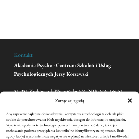
Kontakt
Akademia Psyche - Centrum Szkoleń i Usług
Psychologicznych
Jerzy Korzewski
31-031 Kraków, ul. Wrzesińska 6/6, NIP: 949-136-51-
11
Zarządzaj zgodą
Aby zapewnić najlepsze doświadczenia, korzystamy z technologii takich jak pliki
Telefon:
606 681 595
(w sprawie zgłoszeń na
cookie do przechowywania i/lub uzyskiwania dostępu do informacji o urządzeniu.
Wyrażenie zgody na te technologie pozwoli nam przetwarzać dane, takie jak
szkolenia prosimy o kontakt mailowy)
zachowanie podczas przeglądania lub unikalne identyfikatory na tej stronie. Brak
Email:
academiapsyche@wp.pl
zgody lub jej wycofanie może negatywnie wpłynąć na niektóre funkcje i możliwości