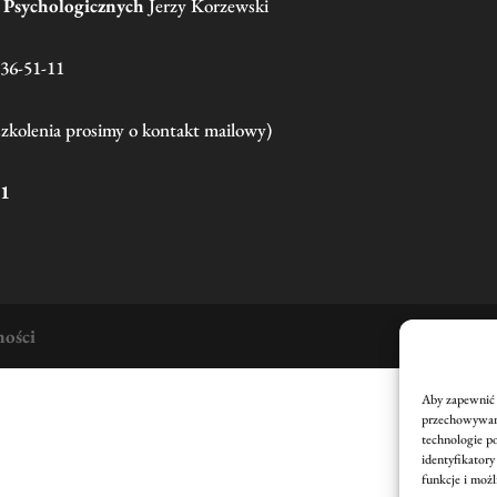
g Psychologicznych
Jerzy Korzewski
136-51-11
szkolenia prosimy o kontakt mailowy)
21
ności
Aby zapewnić n
przechowywani
technologie p
identyfikatory
funkcje i możl