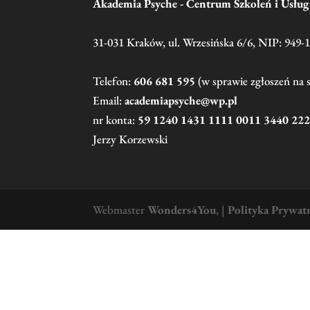
Akademia Psyche - Centrum Szkoleń i Usłu
31-031 Kraków, ul. Wrzesińska 6/6, NIP: 949-
Telefon:
606 681 595
(w sprawie zgłoszeń na 
Email:
academiapsyche@wp.pl
nr konta:
59 1240 1431 1111 0011 3440 22
Jerzy Korzewski
Webmaster
Wonders4You
,
|
Polityka Prywat