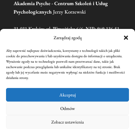
Akademia Psyche - Centrum Szkoleń i Usług
Psychologicznych
Jerzy Korzewski
31-031 Kraków, ul. Wrzesińska 6/6, NIP: 949-136-51-
11
Zarządzaj zgodą
Aby zapewnić najlepsze doświadczenia, korzystamy z technologii takich jak pliki
Telefon:
606 681 595
(w sprawie zgłoszeń na
cookie do przechowywania i/lub uzyskiwania dostępu do informacji o urządzeniu.
Wyrażenie zgody na te technologie pozwoli nam przetwarzać dane, takie jak
szkolenia prosimy o kontakt mailowy)
zachowanie podczas przeglądania lub unikalne identyfikatory na tej stronie. Brak
Email:
academiapsyche@wp.pl
zgody lub jej wycofanie może negatywnie wpłynąć na niektóre funkcje i możliwości
działania strony.
nr konta:
59 1240 1431 1111 0011 3440 2221
Jerzy Korzewski
Akceptuj
Odmów
Zobacz ustawienia