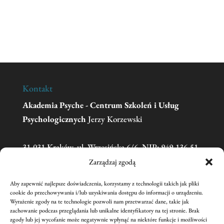
Kontakt
Akademia Psyche - Centrum Szkoleń i Usług
Psychologicznych
Jerzy Korzewski
31-031 Kraków, ul. Wrzesińska 6/6, NIP: 949-136-51-
11
Zarządzaj zgodą
Aby zapewnić najlepsze doświadczenia, korzystamy z technologii takich jak pliki
Telefon:
606 681 595
(w sprawie zgłoszeń na
cookie do przechowywania i/lub uzyskiwania dostępu do informacji o urządzeniu.
Wyrażenie zgody na te technologie pozwoli nam przetwarzać dane, takie jak
szkolenia prosimy o kontakt mailowy)
zachowanie podczas przeglądania lub unikalne identyfikatory na tej stronie. Brak
Email:
academiapsyche@wp.pl
zgody lub jej wycofanie może negatywnie wpłynąć na niektóre funkcje i możliwości