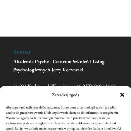
Kontakt
Akademia Psyche - Centrum Szkoleń i Usług
Psychologicznych
Jerzy Korzewski
31-031 Kraków, ul. Wrzesińska 6/6, NIP: 949-136-51-
11
Zarządzaj zgodą
Aby zapewnić najlepsze doświadczenia, korzystamy z technologii takich jak pliki
Telefon:
606 681 595
(w sprawie zgłoszeń na
cookie do przechowywania i/lub uzyskiwania dostępu do informacji o urządzeniu.
Wyrażenie zgody na te technologie pozwoli nam przetwarzać dane, takie jak
szkolenia prosimy o kontakt mailowy)
zachowanie podczas przeglądania lub unikalne identyfikatory na tej stronie. Brak
Email:
academiapsyche@wp.pl
zgody lub jej wycofanie może negatywnie wpłynąć na niektóre funkcje i możliwości