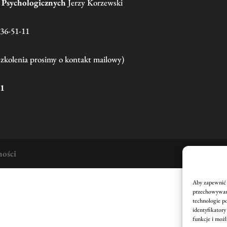
g Psychologicznych
Jerzy Korzewski
136-51-11
szkolenia prosimy o kontakt mailowy)
21
ności
Aby zapewnić n
przechowywani
technologie p
identyfikatory
funkcje i możl