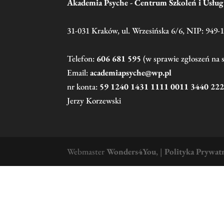
Akademia Psyche - Centrum Szkoleń i Usłu
31-031 Kraków, ul. Wrzesińska 6/6, NIP: 949-
Telefon:
606 681 595
(w sprawie zgłoszeń na 
Email:
academiapsyche@wp.pl
nr konta:
59 1240 1431 1111 0011 3440 22
Jerzy Korzewski
Webmaster
Wonders4You
,
|
Polityka Prywat