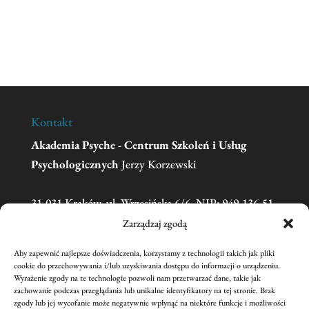
Kontakt
Akademia Psyche - Centrum Szkoleń i Usług
Psychologicznych
Jerzy Korzewski
31-031 Kraków, ul. Wrzesińska 6/6, NIP: 949-136-51-
11
Zarządzaj zgodą
Aby zapewnić najlepsze doświadczenia, korzystamy z technologii takich jak pliki
Telefon:
606 681 595
(w sprawie zgłoszeń na
cookie do przechowywania i/lub uzyskiwania dostępu do informacji o urządzeniu.
Wyrażenie zgody na te technologie pozwoli nam przetwarzać dane, takie jak
szkolenia prosimy o kontakt mailowy)
zachowanie podczas przeglądania lub unikalne identyfikatory na tej stronie. Brak
Email:
academiapsyche@wp.pl
zgody lub jej wycofanie może negatywnie wpłynąć na niektóre funkcje i możliwości