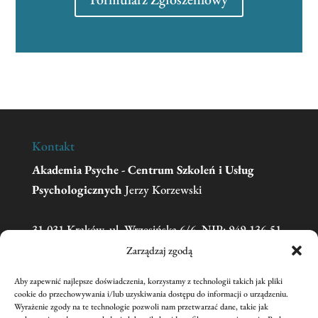
Kontakt
Akademia Psyche - Centrum Szkoleń i Usług
Psychologicznych
Jerzy Korzewski
31-031 Kraków, ul. Wrzesińska 6/6, NIP: 949-136-51-
11
Zarządzaj zgodą
Aby zapewnić najlepsze doświadczenia, korzystamy z technologii takich jak pliki
Telefon:
606 681 595
(w sprawie zgłoszeń na
cookie do przechowywania i/lub uzyskiwania dostępu do informacji o urządzeniu.
Wyrażenie zgody na te technologie pozwoli nam przetwarzać dane, takie jak
szkolenia prosimy o kontakt mailowy)