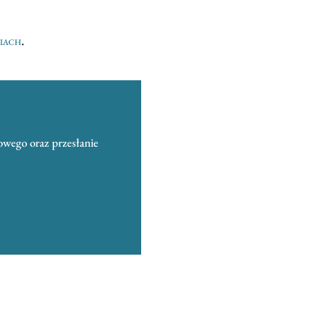
niach
.
owego oraz przesłanie