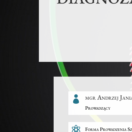
mgr Andrzej Jani

Prowadzący

Forma Prowadzenia Sz