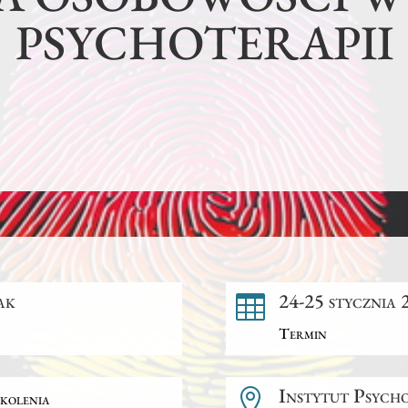
PSYCHOTERAPII
ak
24-25 stycznia 

Termin
Instytut Psych

kolenia