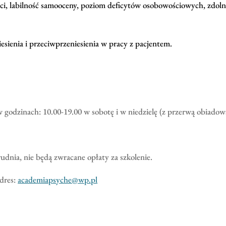
mości, labilność samooceny, poziom deficytów osobowościowych, zdo
esienia i przeciwprzeniesienia w pracy z pacjentem.
w godzinach: 10.00-19.00 w sobotę i w niedzielę (z przerwą obiadow
rudnia, nie będą zwracane opłaty za szkolenie.
adres:
academiapsyche@wp.pl