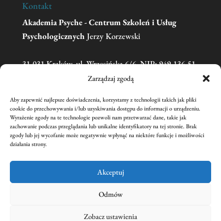
Kontakt
Akademia Psyche - Centrum Szkoleń i Usług
Psychologicznych
Jerzy Korzewski
31-031 Kraków, ul. Wrzesińska 6/6, NIP: 949-136-51-
11
Zarządzaj zgodą
Aby zapewnić najlepsze doświadczenia, korzystamy z technologii takich jak pliki
Telefon:
606 681 595
(w sprawie zgłoszeń na
cookie do przechowywania i/lub uzyskiwania dostępu do informacji o urządzeniu.
Wyrażenie zgody na te technologie pozwoli nam przetwarzać dane, takie jak
szkolenia prosimy o kontakt mailowy)
zachowanie podczas przeglądania lub unikalne identyfikatory na tej stronie. Brak
Email:
academiapsyche@wp.pl
zgody lub jej wycofanie może negatywnie wpłynąć na niektóre funkcje i możliwości
działania strony.
nr konta:
59 1240 1431 1111 0011 3440 2221
Jerzy Korzewski
Akceptuj
Odmów
Zobacz ustawienia