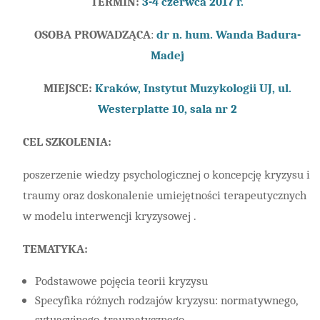
TERMIN:
3-4 czerwca 2017 r.
OSOBA PROWADZĄCA
:
dr n. hum. Wanda Badura-
Madej
MIEJSCE:
Kraków, Instytut Muzykologii UJ, ul.
Westerplatte 10, sala nr 2
CEL SZKOLENIA:
poszerzenie wiedzy psychologicznej o koncepcję kryzysu i
traumy oraz doskonalenie umiejętności terapeutycznych
w modelu interwencji kryzysowej .
TEMATYKA:
Podstawowe pojęcia teorii kryzysu
Specyfika różnych rodzajów kryzysu: normatywnego,
sytuacyjnego, traumatycznego