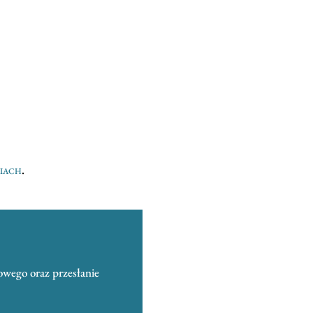
niach
.
owego oraz przesłanie