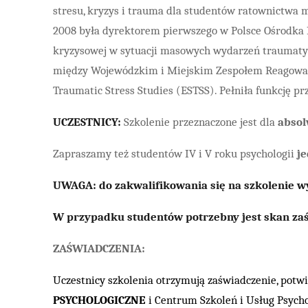
stresu, kryzys i trauma dla studentów ratownictwa 
2008 była dyrektorem pierwszego w Polsce Ośrodka I
kryzysowej w sytuacji masowych wydarzeń traumatycz
między Wojewódzkim i Miejskim Zespołem Reagowani
Traumatic Stress Studies (ESTSS). Pełniła funkcję p
UCZESTNICY:
Szkolenie przeznaczone jest dla
absol
Zapraszamy też studentów IV i V roku psychologii
j
UWAGA: do zakwalifikowania się na szkolenie 
W przypadku studentów potrzebny jest skan zaś
ZAŚWIADCZENIA:
Uczestnicy szkolenia otrzymują zaświadczenie, potw
PSYCHOLOGICZNE
i Centrum Szkoleń i Usług Psyc