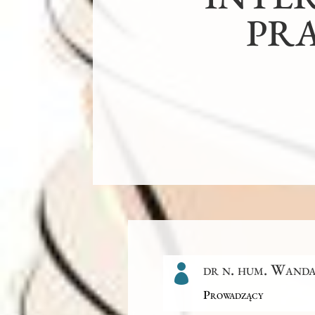
PR
dr n. hum. Wand

Prowadzący