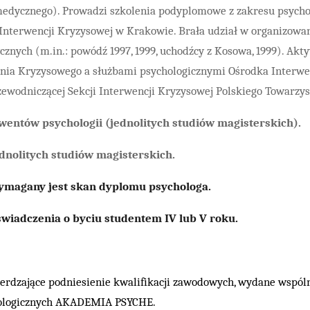
medycznego). Prowadzi szkolenia podyplomowe z zakresu psychot
nterwencji Kryzysowej w Krakowie. Brała udział w organizowan
nych (m.in.: powódź 1997, 1999, uchodźcy z Kosowa, 1999). Akt
a Kryzysowego a służbami psychologicznymi Ośrodka Interwenc
rzewodniczącej Sekcji Interwencji Kryzysowej Polskiego Towarzy
wentów psychologii (jednolitych studiów magisterskich).
ednolitych studiów magisterskich.
wymagany jest skan dyplomu psychologa.
wiadczenia o byciu studentem IV lub V roku.
ierdzające podniesienie kwalifikacji zawodowych, wydane wspól
hologicznych AKADEMIA PSYCHE.