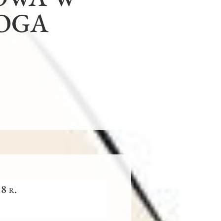
OGA
8 r.