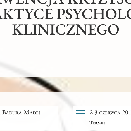
AKTYCE PSYCHOL
KLINICZNEGO
a Badura-Madej
2-3 czerwca 201

Termin