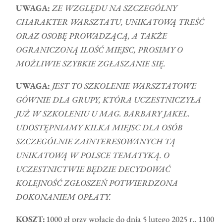
UWAGA:
ZE WZGLĘDU NA SZCZEGÓLNY
CHARAKTER WARSZTATU, UNIKATOWĄ TREŚĆ
ORAZ OSOBĘ PROWADZĄCĄ, A TAKŻE
OGRANICZONĄ ILOŚĆ MIEJSC, PROSIMY O
MOŻLIWIE SZYBKIE ZGŁASZANIE SIĘ.
UWAGA:
JEST TO SZKOLENIE WARSZTATOWE
GÓWNIE DLA GRUPY, KTÓRA UCZESTNICZYŁA
JUŻ W SZKOLENIU U MAG. BARBARY JAKEL.
UDOSTĘPNIAMY KILKA MIEJSC DLA OSÓB
SZCZEGÓLNIE ZAINTERESOWANYCH TĄ
UNIKATOWĄ W POLSCE TEMATYKĄ. O
UCZESTNICTWIE BĘDZIE DECYDOWAĆ
KOLEJNOŚĆ ZGŁOSZEŃ POTWIERDZONA
DOKONANIEM OPŁATY.
KOSZT:
1000 zł przy wpłacie do dnia 5 lutego 2025 r., 1100