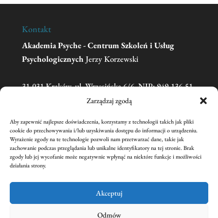
Kontakt
Akademia Psyche - Centrum Szkoleń i Usług
Psychologicznych
Jerzy Korzewski
31-031 Kraków, ul. Wrzesińska 6/6, NIP: 949-136-51-
11
Zarządzaj zgodą
Aby zapewnić najlepsze doświadczenia, korzystamy z technologii takich jak pliki
Telefon:
606 681 595
(w sprawie zgłoszeń na
cookie do przechowywania i/lub uzyskiwania dostępu do informacji o urządzeniu.
Wyrażenie zgody na te technologie pozwoli nam przetwarzać dane, takie jak
szkolenia prosimy o kontakt mailowy)
zachowanie podczas przeglądania lub unikalne identyfikatory na tej stronie. Brak
Email:
academiapsyche@wp.pl
zgody lub jej wycofanie może negatywnie wpłynąć na niektóre funkcje i możliwości
działania strony.
nr konta:
59 1240 1431 1111 0011 3440 2221
Jerzy Korzewski
Akceptuj
Odmów