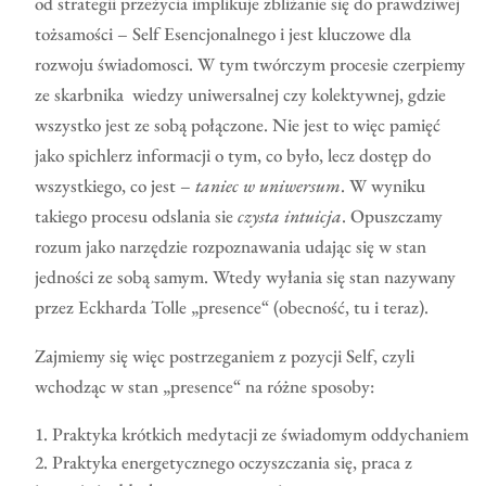
od strategii przeżycia implikuje zbliżanie się do prawdziwej
tożsamości – Self Esencjonalnego i jest kluczowe dla
rozwoju świadomosci. W tym twórczym procesie czerpiemy
ze skarbnika wiedzy uniwersalnej czy kolektywnej, gdzie
wszystko jest ze sobą połączone. Nie jest to więc pamięć
jako spichlerz informacji o tym, co było, lecz dostęp do
wszystkiego, co jest –
taniec w uniwersum
. W wyniku
takiego procesu odslania sie
czysta intuicja
. Opuszczamy
rozum jako narzędzie rozpoznawania udając się w stan
jedności ze sobą samym. Wtedy wyłania się stan nazywany
przez Eckharda Tolle „presence“ (obecność, tu i teraz).
Zajmiemy się więc postrzeganiem z pozycji Self, czyli
wchodząc w stan „presence“ na różne sposoby:
Praktyka krótkich medytacji ze świadomym oddychaniem
Praktyka energetycznego oczyszczania się, praca z