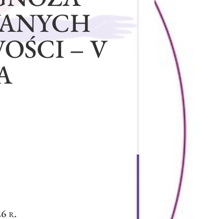
WANYCH
OŚCI – V
A
6 r.