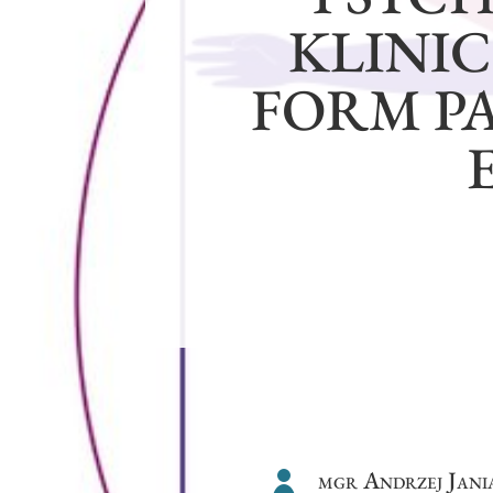
KLINI
FORM PA
mgr Andrzej Jani
