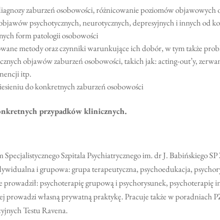
ej diagnozy zaburzeń osobowości, różnicowanie poziomów objawowych
e objawów psychotycznych, neurotycznych, depresyjnych i innych od k
nych form patologii osobowości
osowane metody oraz czynniki warunkujące ich dobór, w tym także pr
nych objawów zaburzeń osobowości, takich jak: acting-out’y, zerwanie 
encji itp.
niesieniu do konkretnych zaburzeń osobowości
onkretnych przypadków klinicznych.
Specjalistycznego Szpitala Psychiatrycznego im. dr J. Babińskiego SP
ndywidualna i grupowa: grupa terapeutyczna, psychoedukacja, psycho
 prowadził: psychoterapię grupową i psychorysunek, psychoterapię in
j prowadzi własną prywatną praktykę. Pracuje także w poradniach P
cyjnych Testu Ravena.