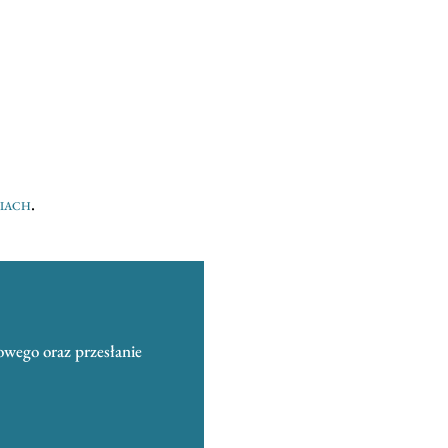
niach
.
owego oraz przesłanie