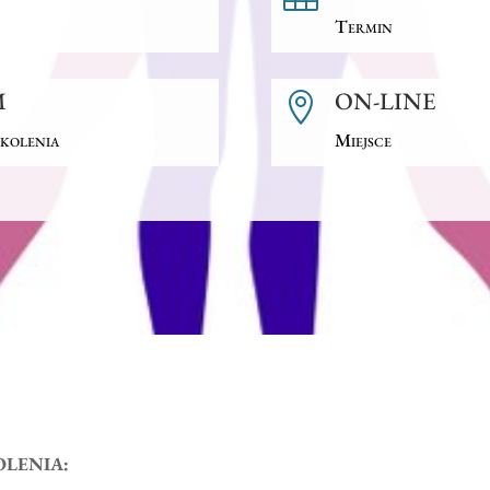
Termin
M
ON-LINE

kolenia
Miejsce
OLENIA: