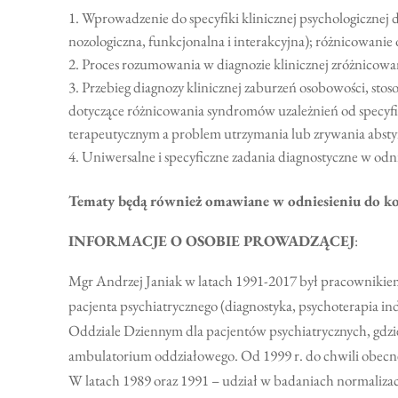
Wprowadzenie do specyfiki klinicznej psychologiczn
nozologiczna, funkcjonalna i interakcyjna); różnicowani
Proces rozumowania w diagnozie klinicznej zróżnicowa
Przebieg diagnozy klinicznej zaburzeń osobowości, st
dotyczące różnicowania syndromów uzależnień od specyficz
terapeutycznym a problem utrzymania lub zrywania abstyn
Uniwersalne i specyficzne zadania diagnostyczne w od
Tematy będą również omawiane w odniesieniu do k
INFORMACJE O OSOBIE PROWADZĄCEJ
:
Mgr Andrzej Janiak w latach 1991-2017 był pracownikiem 
pacjenta psychiatrycznego (diagnostyka, psychoterapia i
Oddziale Dziennym dla pacjentów psychiatrycznych, gdzie
ambulatorium oddziałowego. Od 1999 r. do chwili obecne
W latach 1989 oraz 1991 – udział w badaniach normaliza