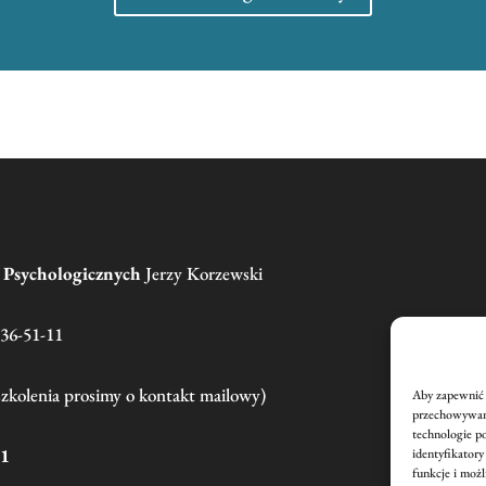
g Psychologicznych
Jerzy Korzewski
136-51-11
szkolenia prosimy o kontakt mailowy)
Aby zapewnić n
przechowywani
technologie p
21
identyfikatory
funkcje i możl