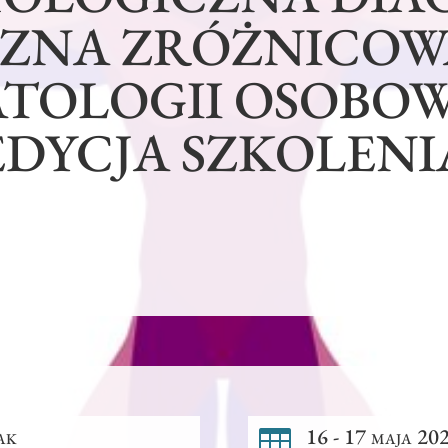
CZNA ZRÓŻNICO
TOLOGII OSOBOW
EDYCJA SZKOLENI
ak
16 - 17 maja 202
