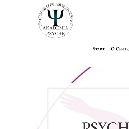
Start
O Cent
PSYC