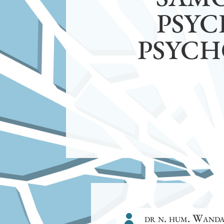
PSYC
PSYCH
dr n. hum. Wand
