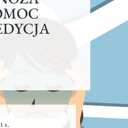
POMOC
EDYCJA
1 r.