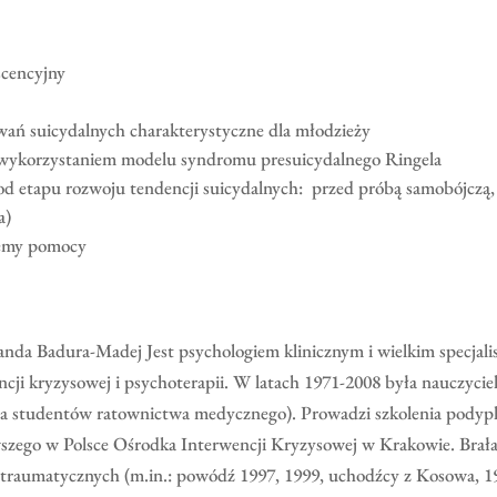
scencyjny
wań suicydalnych charakterystyczne dla młodzieży
z wykorzystaniem modelu syndromu presuicydalnego Ringela
 etapu rozwoju tendencji suicydalnych: przed próbą samobójczą, po
a)
temy pomocy
da Badura-Madej Jest psychologiem klinicznym i wielkim specjalist
wencji kryzysowej i psychoterapii. W latach 1971-2008 była naucz
 dla studentów ratownictwa medycznego). Prowadzi szkolenia podyp
szego w Polsce Ośrodka Interwencji Kryzysowej w Krakowie. Brała
traumatycznych (m.in.: powódź 1997, 1999, uchodźcy z Kosowa, 19