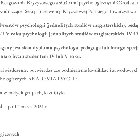
Reagowania Kryzysowego a służbami psychologicznymi Ośrodka In
ewodniczącej Sekcji Interwencji Kryzysowej Polskiego Towarzystwa
lwentów psychologii (jednolitych studiów magisterskich), peda
 i V roku psychologii
jednolitych studiów magisterskich, IV i
any jest skan dyplomu psychologa, pedagoga lub innego specja
enia o byciu studentem IV lub V roku.
zaświadczenie, potwierdzające podniesienie kwalifikacji zawodowy
sychologicznych AKADEMIA PSYCHE.
sja w małych grupach, kazuistyka
zł
– po 17 marca 2021 r.
ogicznych