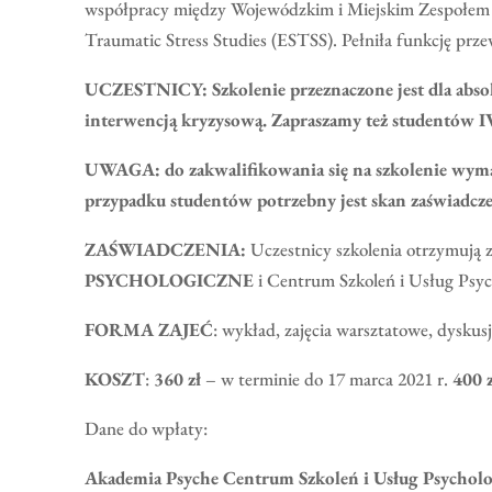
współpracy między Wojewódzkim i Miejskim Zespołem 
Traumatic Stress Studies (ESTSS). Pełniła funkcję prz
UCZESTNICY:
Szkolenie przeznaczone jest dla
abso
interwencją kryzysową.
Zapraszamy też studentów IV
UWAGA: do zakwalifikowania się na szkolenie wymag
przypadku studentów potrzebny jest skan zaświadcz
ZAŚWIADCZENIA:
Uczestnicy szkolenia otrzymują 
PSYCHOLOGICZNE
i Centrum Szkoleń i Usług P
FORMA ZAJEĆ
: wykład, zajęcia warsztatowe, dysku
KOSZT
:
360 zł
– w terminie do 17 marca 2021 r.
400 
Dane do wpłaty:
Akademia Psyche Centrum Szkoleń i Usług Psychol