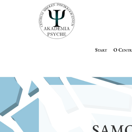
Start
O Cent
SAMO