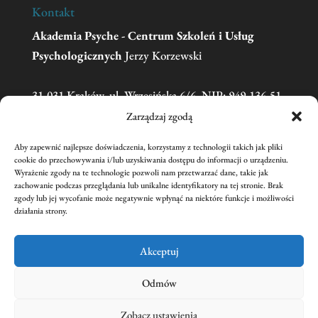
Kontakt
Akademia Psyche - Centrum Szkoleń i Usług
Psychologicznych
Jerzy Korzewski
31-031 Kraków, ul. Wrzesińska 6/6, NIP: 949-136-51-
11
Zarządzaj zgodą
Aby zapewnić najlepsze doświadczenia, korzystamy z technologii takich jak pliki
Telefon:
606 681 595
(w sprawie zgłoszeń na
cookie do przechowywania i/lub uzyskiwania dostępu do informacji o urządzeniu.
Wyrażenie zgody na te technologie pozwoli nam przetwarzać dane, takie jak
szkolenia prosimy o kontakt mailowy)
zachowanie podczas przeglądania lub unikalne identyfikatory na tej stronie. Brak
Email:
academiapsyche@wp.pl
zgody lub jej wycofanie może negatywnie wpłynąć na niektóre funkcje i możliwości
działania strony.
nr konta:
59 1240 1431 1111 0011 3440 2221
Jerzy Korzewski
Akceptuj
Odmów
Zobacz ustawienia