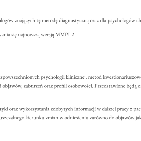
hologów znających tę metodę diagnostyczną oraz dla psychologów ch
wania się najnowszą wersją MMPI-2
 rozpowszechnionych psychologii klinicznej, metod kwestionariusz
ji objawów, zaburzeń oraz profili osobowości. Przedstawione będą
styki oraz wykorzystania zdobytych informacji w dalszej pracy z p
uszczalnego kierunku zmian w odniesieniu zarówno do objawów jak