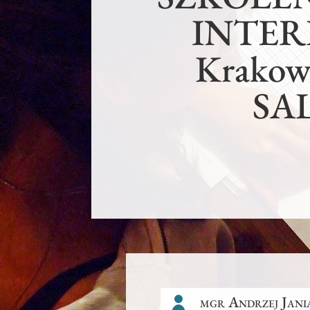
INTERP
Krakows
SAL
mgr Andrzej Jani
