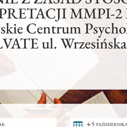
RETACJI MMPI-2 
kie Centrum Psycho
VATE ul. Wrzesińska
ak
4-5 październik
