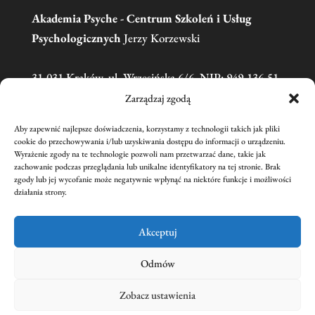
Akademia Psyche - Centrum Szkoleń i Usług
Psychologicznych
Jerzy Korzewski
31-031 Kraków, ul. Wrzesińska 6/6, NIP: 949-136-51-
11
Zarządzaj zgodą
Aby zapewnić najlepsze doświadczenia, korzystamy z technologii takich jak pliki
Telefon:
606 681 595
(w sprawie zgłoszeń na
cookie do przechowywania i/lub uzyskiwania dostępu do informacji o urządzeniu.
Wyrażenie zgody na te technologie pozwoli nam przetwarzać dane, takie jak
szkolenia prosimy o kontakt mailowy)
zachowanie podczas przeglądania lub unikalne identyfikatory na tej stronie. Brak
Email:
academiapsyche@wp.pl
zgody lub jej wycofanie może negatywnie wpłynąć na niektóre funkcje i możliwości
działania strony.
nr konta:
59 1240 1431 1111 0011 3440 2221
Jerzy Korzewski
Akceptuj
Odmów
Zobacz ustawienia