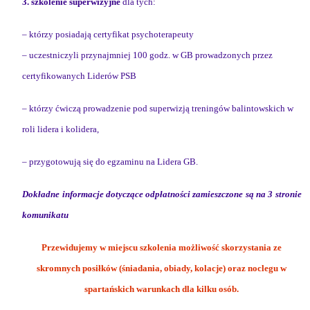
3. szkolenie superwizyjne
dla tych:
–
którzy posiadają certyfikat psychoterapeuty
– uczestniczyli przynajmniej 100 godz. w GB prowadzonych przez
certyfikowanych Liderów PSB
– którzy ćwiczą prowadzenie pod superwizją treningów balintowskich w
roli lidera i kolidera,
– przygotowują się do egzaminu na Lidera GB.
Dokładne informacje dotyczące odpłatności zamieszczone są na 3 stronie
komunikatu
Przewidujemy w miejscu szkolenia możliwość skorzystania ze
skromnych posiłków (śniadania, obiady, kolacje) oraz noclegu w
spartańskich warunkach dla kilku osób.