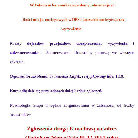
W kolejnym komunikacie podamy informacje o:
– ilości miejsc noclegowych w DPS i kosztach noclegów, oraz
wyżywienia.
Koszty
dojazdów, przejazdów, ubezpieczenia, wyżywienia i
zakwaterowania
– Zainteresowani Uczestnicy ponoszą we własnym
zakresie.
Organizator szkolenia: dr Ireneusz Kaflik, certyfikowany lider PSB.
Kurs odbędzie się przy odpowiedniej liczbie zgłoszeń.
Równoległa Grupa II będzie zorganizowana w zależności od liczby
uczestników.
Zgłoszenia drogą E-mailową na adres
<
balintczest@op.pl>
do 01.12.2014 roku.