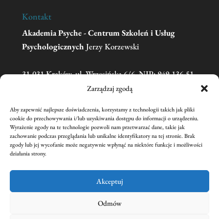
Kontakt
Akademia Psyche - Centrum Szkoleń i Usług
Psychologicznych
Jerzy Korzewski
31-031 Kraków, ul. Wrzesińska 6/6, NIP: 949-136-51-
11
Zarządzaj zgodą
Aby zapewnić najlepsze doświadczenia, korzystamy z technologii takich jak pliki
Telefon:
606 681 595
(w sprawie zgłoszeń na
cookie do przechowywania i/lub uzyskiwania dostępu do informacji o urządzeniu.
Wyrażenie zgody na te technologie pozwoli nam przetwarzać dane, takie jak
szkolenia prosimy o kontakt mailowy)
zachowanie podczas przeglądania lub unikalne identyfikatory na tej stronie. Brak
Email:
academiapsyche@wp.pl
zgody lub jej wycofanie może negatywnie wpłynąć na niektóre funkcje i możliwości
działania strony.
nr konta:
59 1240 1431 1111 0011 3440 2221
Jerzy Korzewski
Akceptuj
Odmów