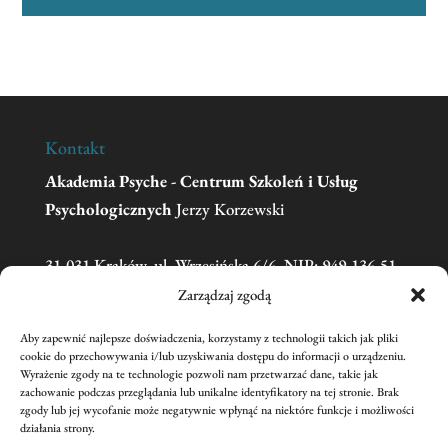
Kontakt
Akademia Psyche - Centrum Szkoleń i Usług
Psychologicznych
Jerzy Korzewski
31-031 Kraków, ul. Wrzesińska 6/6, NIP: 949-136-51-
11
Zarządzaj zgodą
Aby zapewnić najlepsze doświadczenia, korzystamy z technologii takich jak pliki
Telefon:
606 681 595
(w sprawie zgłoszeń na
cookie do przechowywania i/lub uzyskiwania dostępu do informacji o urządzeniu.
Wyrażenie zgody na te technologie pozwoli nam przetwarzać dane, takie jak
szkolenia prosimy o kontakt mailowy)
zachowanie podczas przeglądania lub unikalne identyfikatory na tej stronie. Brak
Email:
academiapsyche@wp.pl
zgody lub jej wycofanie może negatywnie wpłynąć na niektóre funkcje i możliwości
działania strony.
nr konta:
59 1240 1431 1111 0011 3440 2221