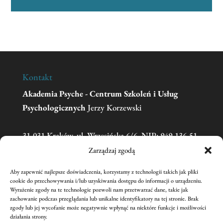
Kontakt
Akademia Psyche - Centrum Szkoleń i Usług
Psychologicznych
Jerzy Korzewski
31-031 Kraków, ul. Wrzesińska 6/6, NIP: 949-136-51-
11
Zarządzaj zgodą
Aby zapewnić najlepsze doświadczenia, korzystamy z technologii takich jak pliki
Telefon:
606 681 595
(w sprawie zgłoszeń na
cookie do przechowywania i/lub uzyskiwania dostępu do informacji o urządzeniu.
Wyrażenie zgody na te technologie pozwoli nam przetwarzać dane, takie jak
szkolenia prosimy o kontakt mailowy)
zachowanie podczas przeglądania lub unikalne identyfikatory na tej stronie. Brak
Email:
academiapsyche@wp.pl
zgody lub jej wycofanie może negatywnie wpłynąć na niektóre funkcje i możliwości
działania strony.
nr konta:
59 1240 1431 1111 0011 3440 2221