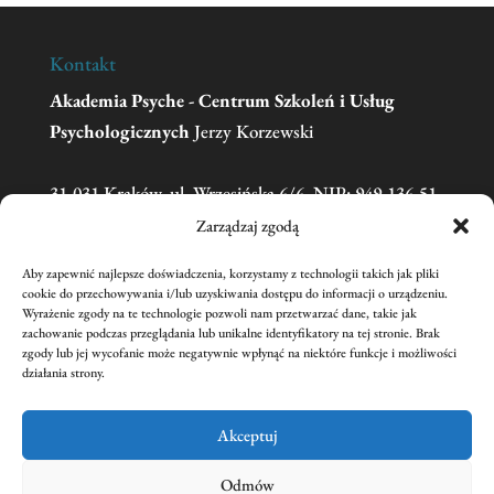
Kontakt
Akademia Psyche - Centrum Szkoleń i Usług
Psychologicznych
Jerzy Korzewski
31-031 Kraków, ul. Wrzesińska 6/6, NIP: 949-136-51-
11
Zarządzaj zgodą
Aby zapewnić najlepsze doświadczenia, korzystamy z technologii takich jak pliki
Telefon:
606 681 595
(w sprawie zgłoszeń na
cookie do przechowywania i/lub uzyskiwania dostępu do informacji o urządzeniu.
Wyrażenie zgody na te technologie pozwoli nam przetwarzać dane, takie jak
szkolenia prosimy o kontakt mailowy)
zachowanie podczas przeglądania lub unikalne identyfikatory na tej stronie. Brak
Email:
academiapsyche@wp.pl
zgody lub jej wycofanie może negatywnie wpłynąć na niektóre funkcje i możliwości
działania strony.
nr konta:
59 1240 1431 1111 0011 3440 2221
Jerzy Korzewski
Akceptuj
Odmów