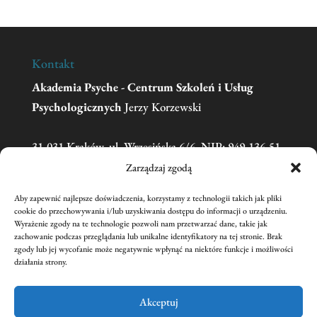
Kontakt
Akademia Psyche - Centrum Szkoleń i Usług
Psychologicznych
Jerzy Korzewski
31-031 Kraków, ul. Wrzesińska 6/6, NIP: 949-136-51-
11
Zarządzaj zgodą
Aby zapewnić najlepsze doświadczenia, korzystamy z technologii takich jak pliki
Telefon:
606 681 595
(w sprawie zgłoszeń na
cookie do przechowywania i/lub uzyskiwania dostępu do informacji o urządzeniu.
Wyrażenie zgody na te technologie pozwoli nam przetwarzać dane, takie jak
szkolenia prosimy o kontakt mailowy)
zachowanie podczas przeglądania lub unikalne identyfikatory na tej stronie. Brak
Email:
academiapsyche@wp.pl
zgody lub jej wycofanie może negatywnie wpłynąć na niektóre funkcje i możliwości
działania strony.
nr konta:
59 1240 1431 1111 0011 3440 2221
Jerzy Korzewski
Akceptuj